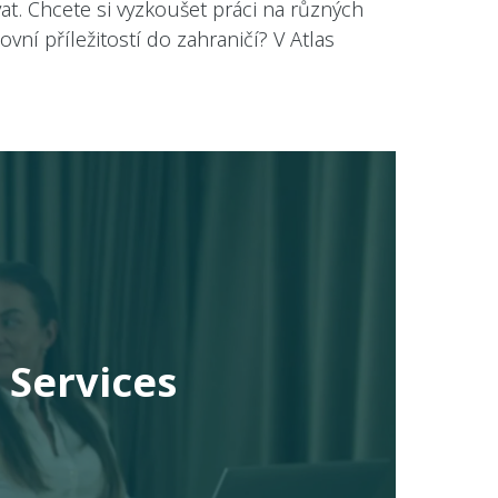
vat. Chcete si vyzkoušet práci na různých
í příležitostí do zahraničí? V Atlas
 Services