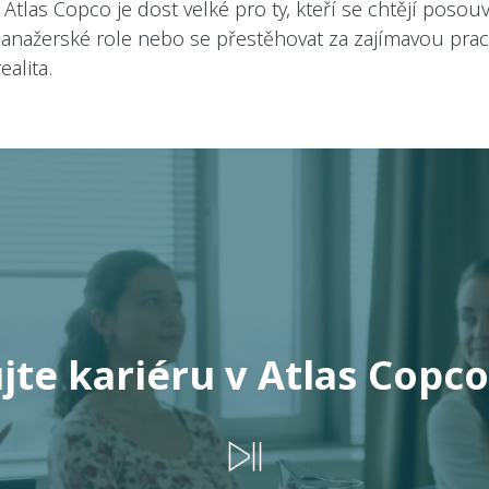
Atlas Copco je dost velké pro ty, kteří se chtějí posou
ažerské role nebo se přestěhovat za zajímavou pracovn
alita.
jte kariéru v Atlas Copco