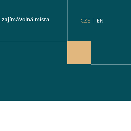
 zajímá
Volná místa
CZE
EN