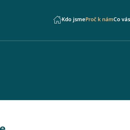
Kdo jsme
Proč k nám
Co vás
ce