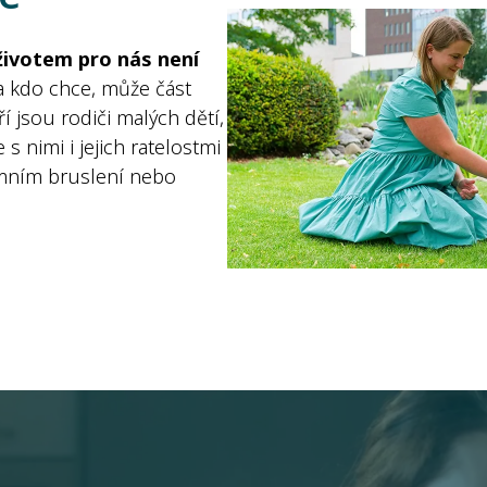
ivotem pro nás není
 a kdo chce, může část
 jsou rodiči malých dětí,
 nimi i jejich ratelostmi
zimním bruslení nebo